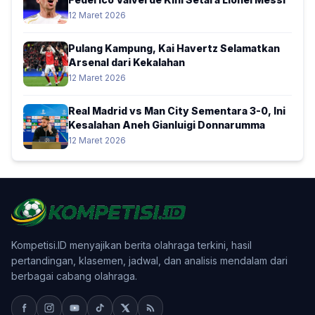
12 Maret 2026
Pulang Kampung, Kai Havertz Selamatkan
Arsenal dari Kekalahan
12 Maret 2026
Real Madrid vs Man City Sementara 3-0, Ini
Kesalahan Aneh Gianluigi Donnarumma
12 Maret 2026
Kompetisi.ID menyajikan berita olahraga terkini, hasil
pertandingan, klasemen, jadwal, dan analisis mendalam dari
berbagai cabang olahraga.