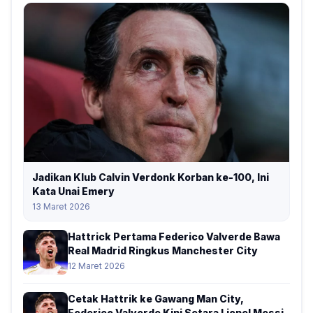
Jadikan Klub Calvin Verdonk Korban ke-100, Ini
Kata Unai Emery
13 Maret 2026
Hattrick Pertama Federico Valverde Bawa
Real Madrid Ringkus Manchester City
12 Maret 2026
Cetak Hattrik ke Gawang Man City,
Federico Valverde Kini Setara Lionel Messi