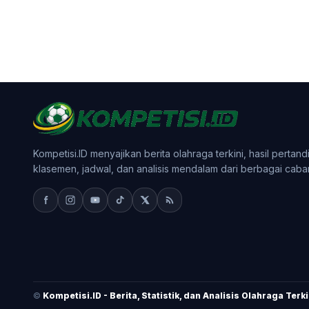
Kompetisi.ID menyajikan berita olahraga terkini, hasil pertand
klasemen, jadwal, dan analisis mendalam dari berbagai caba
©
Kompetisi.ID - Berita, Statistik, dan Analisis Olahraga Terki