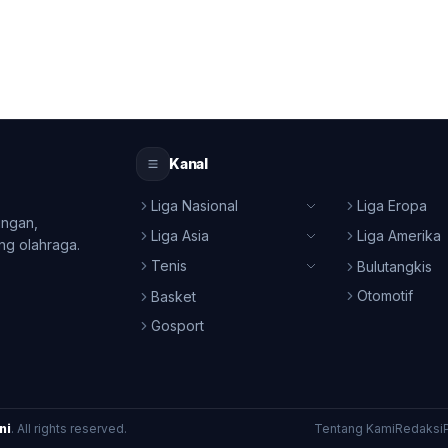
Kanal
Liga Nasional
Liga Eropa
ingan,
Liga Asia
Liga Amerika
ng olahraga.
Tenis
Bulutangkis
Otomotif
Basket
Gosport
ni
. All rights reserved.
Tentang Kami
Redaksi