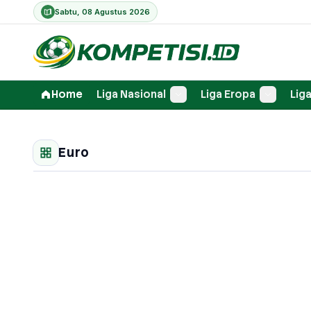
Sabtu, 08 Agustus 2026
Home
Liga Nasional
Liga Eropa
Liga
Euro