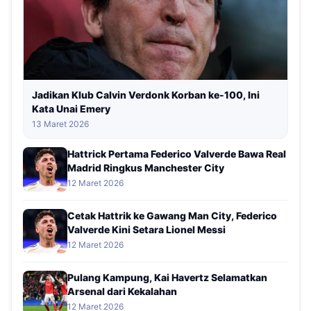
Jadikan Klub Calvin Verdonk Korban ke-100, Ini
Kata Unai Emery
13 Maret 2026
Hattrick Pertama Federico Valverde Bawa Real
Madrid Ringkus Manchester City
12 Maret 2026
Cetak Hattrik ke Gawang Man City, Federico
Valverde Kini Setara Lionel Messi
12 Maret 2026
Pulang Kampung, Kai Havertz Selamatkan
Arsenal dari Kekalahan
12 Maret 2026