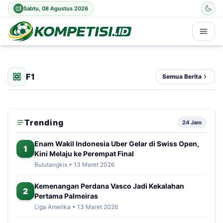
Sabtu, 08 Agustus 2026
F1
Semua Berita
Trending
24 Jam
Enam Wakil Indonesia Uber Gelar di Swiss Open,
1
Kini Melaju ke Perempat Final
Bulutangkis • 13 Maret 2026
Kemenangan Perdana Vasco Jadi Kekalahan
2
Pertama Palmeiras
Liga Amerika • 13 Maret 2026