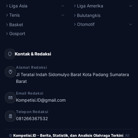
Liga Asia
Liga Amerika
Tenis
Bulutangkis
Otomotif
Basket
Gosport
Kontak & Redaksi
Alamat Redaksi
Jl Teratai Indah Sidomulyo Barat Kota Padang Sumatera
Barat
Email Redaksi
Kompetisi.ID@gmail.com
Telepon Redaksi
081266367532
©
Kompetisi.ID - Berita, Statistik, dan Analisis Olahraga Terkini
. All