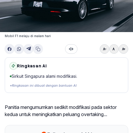
Mobil F1 melaju di malam hari
Ringkasan AI
Sirkuit Singapura alami modifikasi.
*Ringkasan ini dibuat dengan bantuan AI
Panitia mengumumkan sedikit modifikasi pada sektor
kedua untuk meningkatkan peluang overtaking...