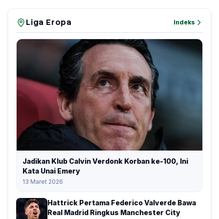
Liga Eropa
Indeks
Jadikan Klub Calvin Verdonk Korban ke-100, Ini
Kata Unai Emery
13 Maret 2026
Hattrick Pertama Federico Valverde Bawa
Real Madrid Ringkus Manchester City