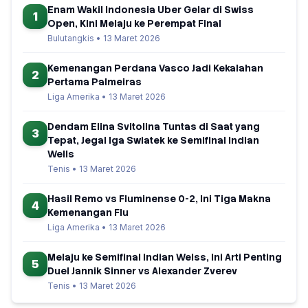
Enam Wakil Indonesia Uber Gelar di Swiss
1
Open, Kini Melaju ke Perempat Final
Bulutangkis • 13 Maret 2026
Kemenangan Perdana Vasco Jadi Kekalahan
2
Pertama Palmeiras
Liga Amerika • 13 Maret 2026
Dendam Elina Svitolina Tuntas di Saat yang
3
Tepat, Jegal Iga Swiatek ke Semifinal Indian
Wells
Tenis • 13 Maret 2026
Hasil Remo vs Fluminense 0-2, Ini Tiga Makna
4
Kemenangan Flu
Liga Amerika • 13 Maret 2026
Melaju ke Semifinal Indian Welss, Ini Arti Penting
5
Duel Jannik Sinner vs Alexander Zverev
Tenis • 13 Maret 2026