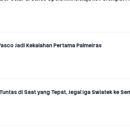
sco Jadi Kekalahan Pertama Palmeiras
Tuntas di Saat yang Tepat, Jegal Iga Swiatek ke Sem