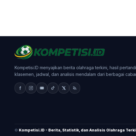
Kompetisi.ID menyajikan berita olahraga terkini, hasil pertand
klasemen, jadwal, dan analisis mendalam dari berbagai caba
©
Kompetisi.ID - Berita, Statistik, dan Analisis Olahraga Terki