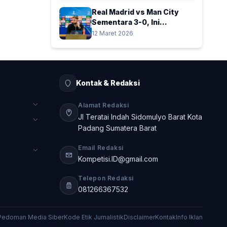
Real Madrid vs Man City
Sementara 3-0, Ini
Kesalahan Aneh Gianluigi
12 Maret 2026
Donnarumma
Kontak & Redaksi
Alamat Redaksi
Jl Teratai Indah Sidomulyo Barat Kota
Padang Sumatera Barat
Email Redaksi
Kompetisi.ID@gmail.com
Telepon Redaksi
081266367532
Pedoman Media Siber
Kode Etik Jurnalistik
Disclaimer
Kontak
Info Iklan