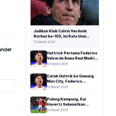
Jadikan Klub Calvin Verdonk
Korban ke-100, Ini Kata Unai
Emery
13 Maret 2026
xander
Hattrick Pertama Federico
Valverde Bawa Real Madrid
Ringkus Manchester City
12 Maret 2026
Cetak Hattrik ke Gawang
Man City, Federico
Valverde Kini Setara Lionel
12 Maret 2026
Messi
Pulang Kampung, Kai
Havertz Selamatkan
Arsenal dari Kekalahan
12 Maret 2026