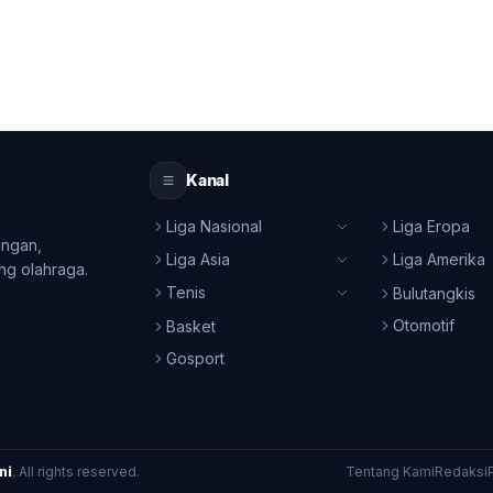
Kanal
Liga Nasional
Liga Eropa
ingan,
Liga Asia
Liga Amerika
ng olahraga.
Tenis
Bulutangkis
Otomotif
Basket
Gosport
ni
. All rights reserved.
Tentang Kami
Redaksi