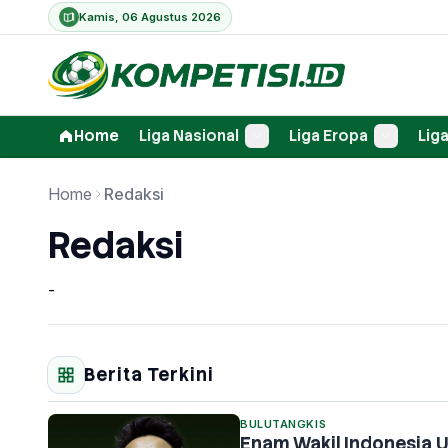
Kamis, 06 Agustus 2026
Home
Liga Nasional
Liga Eropa
Liga
Home
Redaksi
Redaksi
-
Berita Terkini
BULUTANGKIS
Enam Wakil Indonesia Ub