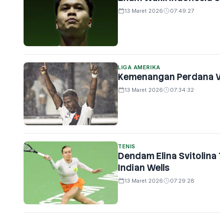
13 Maret 2026
07:49:27
LIGA AMERIKA
Kemenangan Perdana Va
13 Maret 2026
07:34:32
TENIS
Dendam Elina Svitolina 
Indian Wells
13 Maret 2026
07:29:28