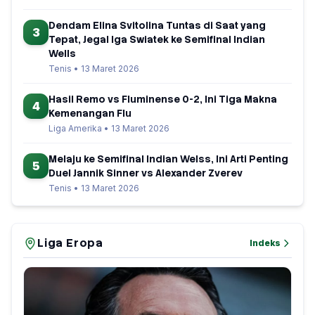
Dendam Elina Svitolina Tuntas di Saat yang
3
Tepat, Jegal Iga Swiatek ke Semifinal Indian
Wells
Tenis • 13 Maret 2026
Hasil Remo vs Fluminense 0-2, Ini Tiga Makna
4
Kemenangan Flu
Liga Amerika • 13 Maret 2026
Melaju ke Semifinal Indian Welss, Ini Arti Penting
5
Duel Jannik Sinner vs Alexander Zverev
Tenis • 13 Maret 2026
Liga Eropa
Indeks