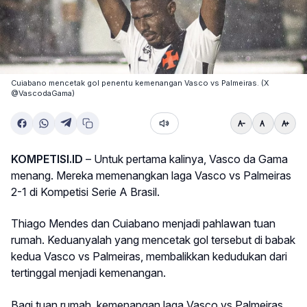
Cuiabano mencetak gol penentu kemenangan Vasco vs Palmeiras. (X
@VascodaGama)
KOMPETISI.ID
– Untuk pertama kalinya, Vasco da Gama
menang. Mereka memenangkan laga Vasco vs Palmeiras
2-1 di Kompetisi Serie A Brasil.
Thiago Mendes dan Cuiabano menjadi pahlawan tuan
rumah. Keduanyalah yang mencetak gol tersebut di babak
kedua Vasco vs Palmeiras, membalikkan kedudukan dari
tertinggal menjadi kemenangan.
Bagi tuan rumah, kemenangan laga Vasco vs Palmeiras