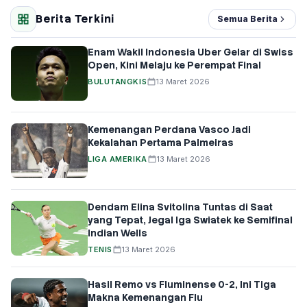
Berita Terkini
Semua Berita
Enam Wakil Indonesia Uber Gelar di Swiss
Open, Kini Melaju ke Perempat Final
BULUTANGKIS
13 Maret 2026
Kemenangan Perdana Vasco Jadi
Kekalahan Pertama Palmeiras
LIGA AMERIKA
13 Maret 2026
Dendam Elina Svitolina Tuntas di Saat
yang Tepat, Jegal Iga Swiatek ke Semifinal
Indian Wells
TENIS
13 Maret 2026
Hasil Remo vs Fluminense 0-2, Ini Tiga
Makna Kemenangan Flu