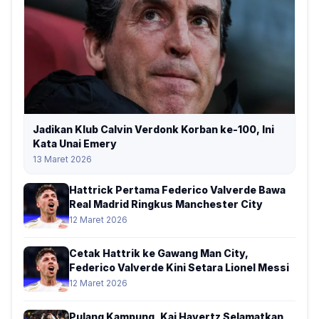
Jadikan Klub Calvin Verdonk Korban ke-100, Ini
Kata Unai Emery
13 Maret 2026
Hattrick Pertama Federico Valverde Bawa
Real Madrid Ringkus Manchester City
12 Maret 2026
Cetak Hattrik ke Gawang Man City,
Federico Valverde Kini Setara Lionel Messi
12 Maret 2026
Pulang Kampung, Kai Havertz Selamatkan