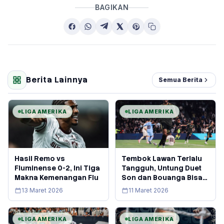
BAGIKAN
Berita Lainnya
Semua Berita
LIGA AMERIKA
LIGA AMERIKA
Hasil Remo vs
Tembok Lawan Terlalu
Fluminense 0-2, Ini Tiga
Tangguh, Untung Duet
Makna Kemenangan Flu
Son dan Bouanga Bisa
Selamatkan LAFC
13 Maret 2026
11 Maret 2026
LIGA AMERIKA
LIGA AMERIKA