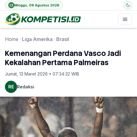
Minggu, 09 Agustus 2026
Home
Liga Amerika
Brasil
Kemenangan Perdana Vasco Jadi
Kekalahan Pertama Palmeiras
Jumat, 13 Maret 2026 • 07:34:32 WIB
RE
Redaksi