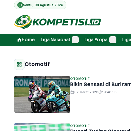
Sabtu, 08 Agustus 2026
Home
Liga Nasional
Liga Eropa
Liga
Otomotif
OTOMOTIF
Bikin Sensasi di Burir
02 Maret 2026
19:40:58
OTOMOTIF