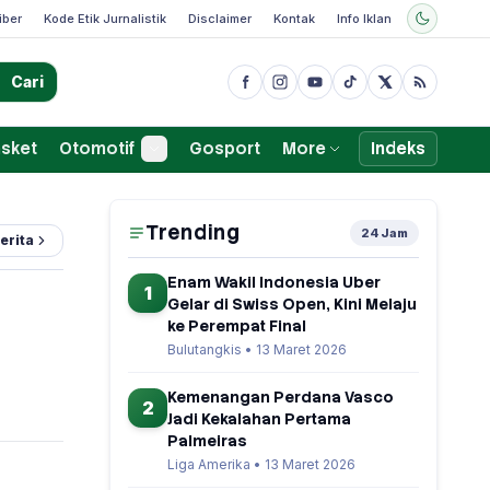
iber
Kode Etik Jurnalistik
Disclaimer
Kontak
Info Iklan
Cari
sket
Otomotif
Gosport
More
Indeks
Trending
24 Jam
erita
Enam Wakil Indonesia Uber
1
Gelar di Swiss Open, Kini Melaju
ke Perempat Final
Bulutangkis • 13 Maret 2026
Kemenangan Perdana Vasco
2
Jadi Kekalahan Pertama
Palmeiras
Liga Amerika • 13 Maret 2026