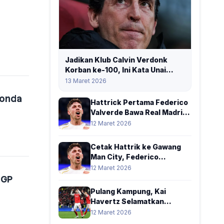
Jadikan Klub Calvin Verdonk
Korban ke-100, Ini Kata Unai
Emery
13 Maret 2026
Honda
Hattrick Pertama Federico
Valverde Bawa Real Madrid
Ringkus Manchester City
12 Maret 2026
Cetak Hattrik ke Gawang
Man City, Federico
Valverde Kini Setara Lionel
12 Maret 2026
Messi
oGP
Pulang Kampung, Kai
Havertz Selamatkan
Arsenal dari Kekalahan
12 Maret 2026