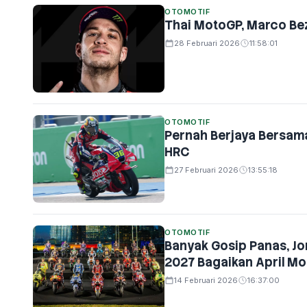
OTOMOTIF
Thai MotoGP, Marco Bezz
28 Februari 2026
11:58:01
OTOMOTIF
Pernah Berjaya Bersam
HRC
27 Februari 2026
13:55:18
OTOMOTIF
Banyak Gosip Panas, J
2027 Bagaikan April M
14 Februari 2026
16:37:00