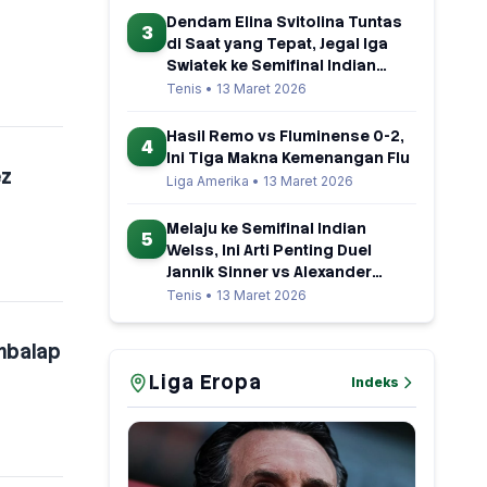
Dendam Elina Svitolina Tuntas
3
di Saat yang Tepat, Jegal Iga
Swiatek ke Semifinal Indian
Wells
Tenis • 13 Maret 2026
Hasil Remo vs Fluminense 0-2,
4
Ini Tiga Makna Kemenangan Flu
ez
Liga Amerika • 13 Maret 2026
Melaju ke Semifinal Indian
5
Welss, Ini Arti Penting Duel
Jannik Sinner vs Alexander
Zverev
Tenis • 13 Maret 2026
embalap
Liga Eropa
Indeks