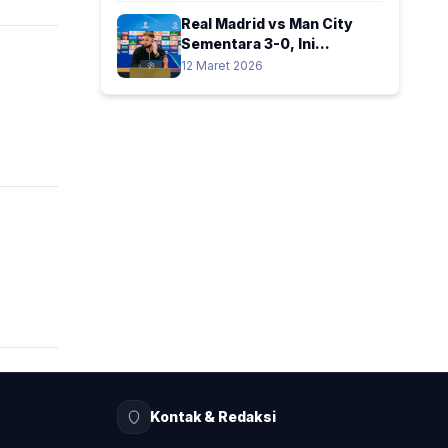
Real Madrid vs Man City
Sementara 3-0, Ini
Kesalahan Aneh Gianluigi
12 Maret 2026
Donnarumma
Kontak & Redaksi