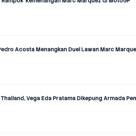
d 'Rampok' Kemenangan Marc Marquez di MotoGP
 Pedro Acosta Menangkan Duel Lawan Marc Marqu
 di Thailand, Vega Eda Pratama Dikepung Armada P