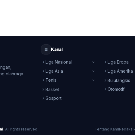
Kanal
Liga Nasional
Liga Eropa
ingan,
Liga Asia
Liga Amerika
ng olahraga.
Tenis
Bulutangkis
Otomotif
Basket
Gosport
ni
. All rights reserved.
Tentang Kami
Redaksi