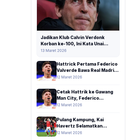
Jadikan Klub Calvin Verdonk
Korban ke-100, Ini Kata Unai
Emery
13 Maret 2026
Hattrick Pertama Federico
Valverde Bawa Real Madrid
Ringkus Manchester City
12 Maret 2026
Cetak Hattrik ke Gawang
Man City, Federico
Valverde Kini Setara Lionel
12 Maret 2026
Messi
Pulang Kampung, Kai
Havertz Selamatkan
Arsenal dari Kekalahan
12 Maret 2026