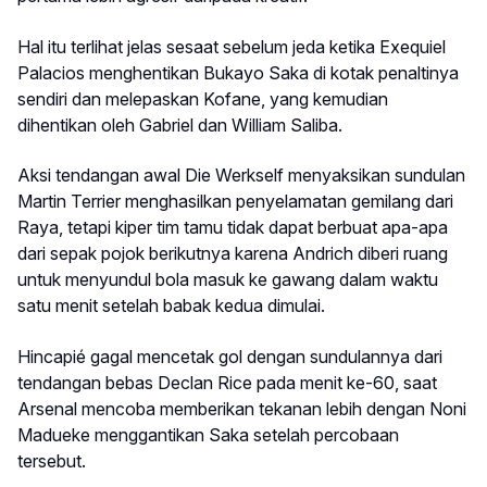
Hal itu terlihat jelas sesaat sebelum jeda ketika Exequiel
Palacios menghentikan Bukayo Saka di kotak penaltinya
sendiri dan melepaskan Kofane, yang kemudian
dihentikan oleh Gabriel dan William Saliba.
Aksi tendangan awal Die Werkself menyaksikan sundulan
Martin Terrier menghasilkan penyelamatan gemilang dari
Raya, tetapi kiper tim tamu tidak dapat berbuat apa-apa
dari sepak pojok berikutnya karena Andrich diberi ruang
untuk menyundul bola masuk ke gawang dalam waktu
satu menit setelah babak kedua dimulai.
Hincapié gagal mencetak gol dengan sundulannya dari
tendangan bebas Declan Rice pada menit ke-60, saat
Arsenal mencoba memberikan tekanan lebih dengan Noni
Madueke menggantikan Saka setelah percobaan
tersebut.