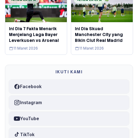
Ini Dia 7 Fakta Menarik
Ini Dia Skuad
Menjelang Laga Bayer
Manchester City yang
Leverkusen vs Arsenal
Bikin Ciut Real Madrid
11 Maret 2026
11 Maret 2026
IKUTI KAMI
Facebook
Instagram
YouTube
TikTok