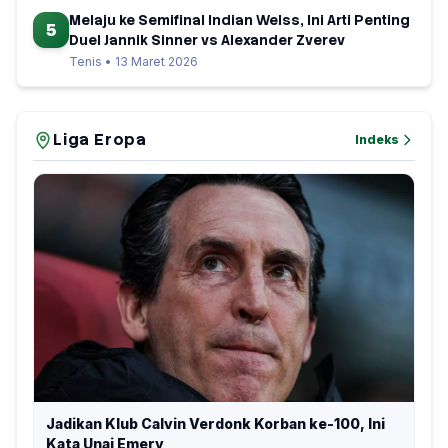
Melaju ke Semifinal Indian Welss, Ini Arti Penting
5
Duel Jannik Sinner vs Alexander Zverev
Tenis • 13 Maret 2026
Liga Eropa
Indeks
Jadikan Klub Calvin Verdonk Korban ke-100, Ini
Kata Unai Emery