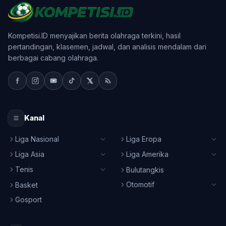
Kompetisi.ID menyajikan berita olahraga terkini, hasil
pertandingan, klasemen, jadwal, dan analisis mendalam dari
berbagai cabang olahraga.
Kanal
Liga Nasional
Liga Eropa
Liga Asia
Liga Amerika
Tenis
Bulutangkis
Otomotif
Basket
Gosport