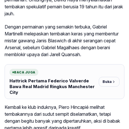
tembakan spekulatif pemain berusia 19 tahun itu dari jarak
jauh.
Dengan permainan yang semakin terbuka, Gabriel
Martinelli melepaskan tembakan keras yang membentur
mistar gawang Janis Blaswich di akhir serangan cepat
Arsenal, sebelum Gabriel Magalhaes dengan berani
memblokir upaya dari Jarell Quansah.
BACA JUGA
Hattrick Pertama Federico Valverde
Buka
Bawa Real Madrid Ringkus Manchester
City
Kembali ke klub induknya, Piero Hincapié melihat
tembakannya dari sudut sempit diselamatkan, tetapi
dengan begitu banyak yang dipertaruhkan, aksi di babak
pertama lebih agresif daripada kreatif.