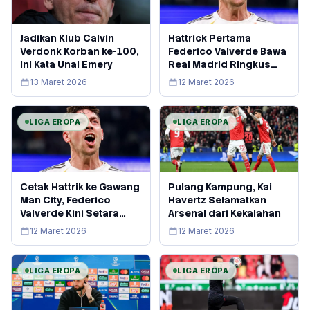
Jadikan Klub Calvin
Hattrick Pertama
Verdonk Korban ke-100,
Federico Valverde Bawa
Ini Kata Unai Emery
Real Madrid Ringkus
Manchester City
13 Maret 2026
12 Maret 2026
LIGA EROPA
LIGA EROPA
Cetak Hattrik ke Gawang
Pulang Kampung, Kai
Man City, Federico
Havertz Selamatkan
Valverde Kini Setara
Arsenal dari Kekalahan
Lionel Messi
12 Maret 2026
12 Maret 2026
LIGA EROPA
LIGA EROPA