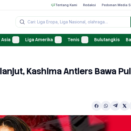
Tentang Kami
Redaksi
Pedoman Media S
Cari berita
 Asia
Liga Amerika
Tenis
Bulutangkis
Ba
anjut, Kashima Antlers Bawa Pu