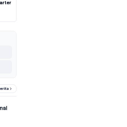
arter
erita
nal