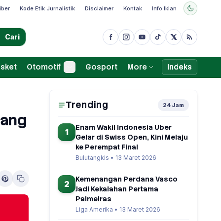
iber
Kode Etik Jurnalistik
Disclaimer
Kontak
Info Iklan
Cari
sket
Otomotif
Gosport
More
Indeks
Trending
24 Jam
lang
Enam Wakil Indonesia Uber
1
Gelar di Swiss Open, Kini Melaju
ke Perempat Final
Bulutangkis • 13 Maret 2026
Kemenangan Perdana Vasco
2
Jadi Kekalahan Pertama
Palmeiras
Liga Amerika • 13 Maret 2026