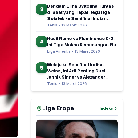
Dendam Elina Svitolina Tuntas
3
di Saat yang Tepat, Jegal Iga
Swiatek ke Semifinal Indian
Wells
Tenis • 13 Maret 2026
Hasil Remo vs Fluminense 0-2,
4
Ini Tiga Makna Kemenangan Flu
Liga Amerika • 13 Maret 2026
Melaju ke Semifinal Indian
5
Welss, Ini Arti Penting Duel
Jannik Sinner vs Alexander
Zverev
Tenis • 13 Maret 2026
Liga Eropa
Indeks