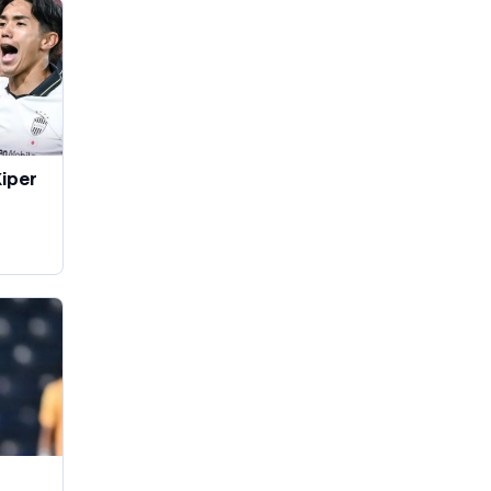
Kiper