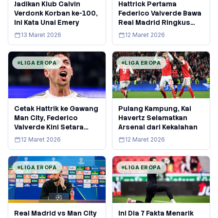
Jadikan Klub Calvin
Hattrick Pertama
Verdonk Korban ke-100,
Federico Valverde Bawa
Ini Kata Unai Emery
Real Madrid Ringkus
Manchester City
13 Maret 2026
12 Maret 2026
LIGA EROPA
LIGA EROPA
Cetak Hattrik ke Gawang
Pulang Kampung, Kai
Man City, Federico
Havertz Selamatkan
Valverde Kini Setara
Arsenal dari Kekalahan
Lionel Messi
12 Maret 2026
12 Maret 2026
LIGA EROPA
LIGA EROPA
Real Madrid vs Man City
Ini Dia 7 Fakta Menarik