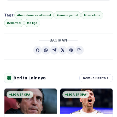
Tags:
#barcelona vs villarreal
#lamine yamal
#barcelona
#villarreal
#la liga
BAGIKAN
Berita Lainnya
Semua Berita
LIGA EROPA
LIGA EROPA