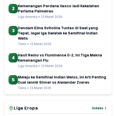
Kemenangan Perdana Vasco Jadi Kekalahan
2
Pertama Palmeiras
Liga Amerika • 13 Maret 2026
Dendam Elina Svitolina Tuntas di Saat yang
3
Tepat, Jegal Iga Swiatek ke Semifinal Indian
Wells
Tenis • 13 Maret 2026
Hasil Remo vs Fluminense 0-2, Ini Tiga Makna
4
Kemenangan Flu
Liga Amerika • 13 Maret 2026
Melaju ke Semifinal Indian Welss, Ini Arti Penting
5
Duel Jannik Sinner vs Alexander Zverev
Tenis • 13 Maret 2026
Liga Eropa
Indeks