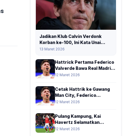
ns
Jadikan Klub Calvin Verdonk
Korban ke-100, Ini Kata Unai
Emery
13 Maret 2026
Hattrick Pertama Federico
Valverde Bawa Real Madrid
Ringkus Manchester City
12 Maret 2026
Cetak Hattrik ke Gawang
Man City, Federico
Valverde Kini Setara Lionel
12 Maret 2026
Messi
Pulang Kampung, Kai
Havertz Selamatkan
Arsenal dari Kekalahan
12 Maret 2026