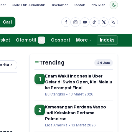
iber
Kode Etik Jurnalistik
Disclaimer
Kontak
Info Iklan
Cari
sket
Otomotif
Gosport
More
Indeks
Trending
24 Jam
erita
Enam Wakil Indonesia Uber
1
Gelar di Swiss Open, Kini Melaju
ke Perempat Final
Bulutangkis • 13 Maret 2026
Kemenangan Perdana Vasco
2
Jadi Kekalahan Pertama
Palmeiras
Liga Amerika • 13 Maret 2026