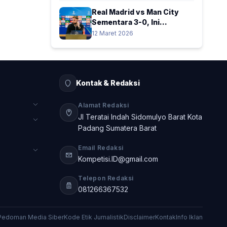
Real Madrid vs Man City
Sementara 3-0, Ini
Kesalahan Aneh Gianluigi
12 Maret 2026
Donnarumma
Kontak & Redaksi
Alamat Redaksi
Jl Teratai Indah Sidomulyo Barat Kota
Padang Sumatera Barat
Email Redaksi
Kompetisi.ID@gmail.com
Telepon Redaksi
081266367532
Pedoman Media Siber
Kode Etik Jurnalistik
Disclaimer
Kontak
Info Iklan