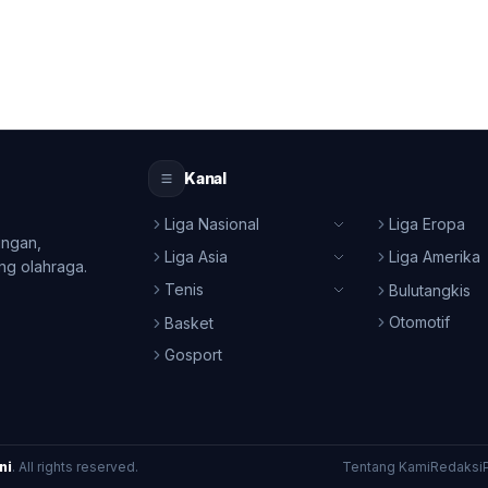
Kanal
Liga Nasional
Liga Eropa
ingan,
Liga Asia
Liga Amerika
ng olahraga.
Tenis
Bulutangkis
Otomotif
Basket
Gosport
ni
. All rights reserved.
Tentang Kami
Redaksi