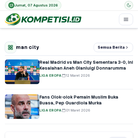
Jumat, 07 Agustus 2026
man city
Semua Berita
Real Madrid vs Man City Sementara 3-0, Ini
Kesalahan Aneh Gianluigi Donnarumma
LIGA EROPA
12 Maret 2026
Fans Olok-olok Pemain Muslim Buka
Buasa, Pep Guardiola Murka
LIGA EROPA
01 Maret 2026