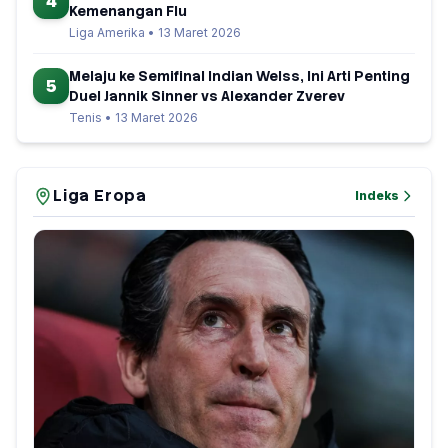
4
Kemenangan Flu
Liga Amerika • 13 Maret 2026
Melaju ke Semifinal Indian Welss, Ini Arti Penting
5
Duel Jannik Sinner vs Alexander Zverev
Tenis • 13 Maret 2026
Liga Eropa
Indeks