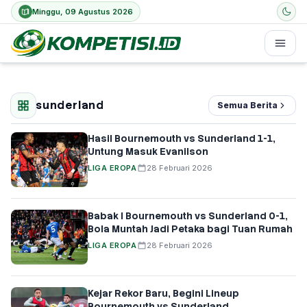
Minggu, 09 Agustus 2026
sunderland
Semua Berita
Hasil Bournemouth vs Sunderland 1-1,
Untung Masuk Evanilson
LIGA EROPA
28 Februari 2026
Babak I Bournemouth vs Sunderland 0-1,
Bola Muntah Jadi Petaka bagi Tuan Rumah
LIGA EROPA
28 Februari 2026
Kejar Rekor Baru, Begini Lineup
Bournemouth vs Sunderland