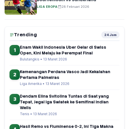
LIGA EROPA
28 Februari 2026
Trending
24 Jam
Enam Wakil Indonesia Uber Gelar di Swiss
1
Open, Kini Melaju ke Perempat Final
Bulutangkis • 13 Maret 2026
Kemenangan Perdana Vasco Jadi Kekalahan
2
Pertama Palmeiras
Liga Amerika • 13 Maret 2026
Dendam Elina Svitolina Tuntas di Saat yang
3
Tepat, Jegal Iga Swiatek ke Semifinal Indian
Wells
Tenis • 13 Maret 2026
Hasil Remo vs Fluminense 0-2, Ini Tiga Makna