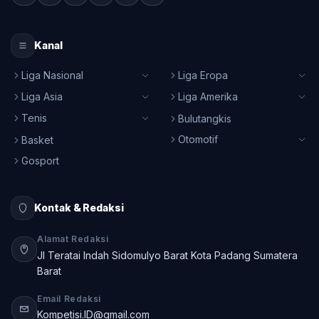
Kanal
Liga Nasional
Liga Eropa
Liga Asia
Liga Amerika
Tenis
Bulutangkis
Otomotif
Basket
Gosport
Kontak & Redaksi
Alamat Redaksi
Jl Teratai Indah Sidomulyo Barat Kota Padang Sumatera
Barat
Email Redaksi
Kompetisi.ID@gmail.com