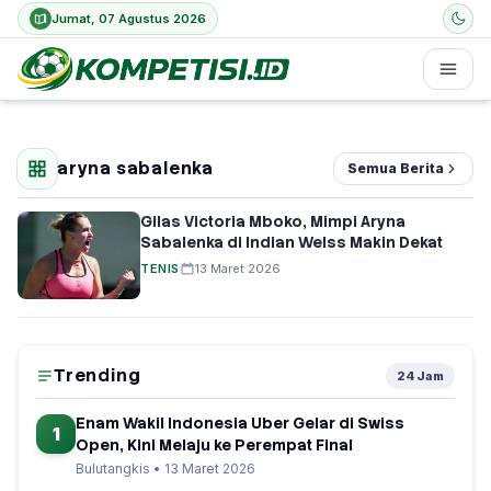
Jumat, 07 Agustus 2026
aryna sabalenka
Semua Berita
Gilas Victoria Mboko, Mimpi Aryna
Sabalenka di Indian Welss Makin Dekat
TENIS
13 Maret 2026
Trending
24 Jam
Enam Wakil Indonesia Uber Gelar di Swiss
1
Open, Kini Melaju ke Perempat Final
Bulutangkis • 13 Maret 2026