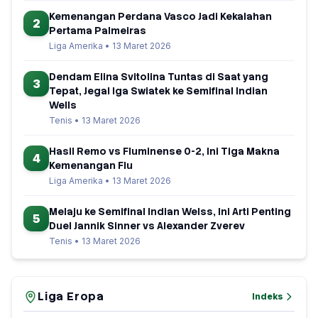
Kemenangan Perdana Vasco Jadi Kekalahan
2
Pertama Palmeiras
Liga Amerika • 13 Maret 2026
Dendam Elina Svitolina Tuntas di Saat yang
3
Tepat, Jegal Iga Swiatek ke Semifinal Indian
Wells
Tenis • 13 Maret 2026
Hasil Remo vs Fluminense 0-2, Ini Tiga Makna
4
Kemenangan Flu
Liga Amerika • 13 Maret 2026
Melaju ke Semifinal Indian Welss, Ini Arti Penting
5
Duel Jannik Sinner vs Alexander Zverev
Tenis • 13 Maret 2026
Liga Eropa
Indeks